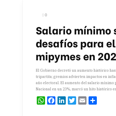
0
Salario mínimo 
desafíos para el
mipymes en 20
El Gobierno decretó un aumento histórico hast
tripartita; gremios advierten impactos en infl
año electoral. El aumento del salario mínimo
Nacional en un 23%, marcó un hito histórico en 
WhatsApp
Facebook
LinkedIn
Twitter
Email
Comp