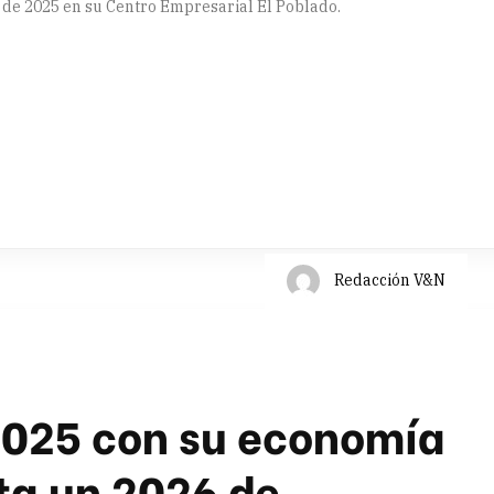
 de 2025 en su Centro Empresarial El Poblado.
artir
Redacción V&N
2025 con su economía
cta un 2026 de