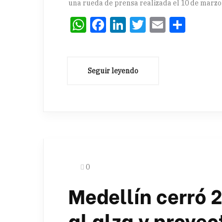
una rueda de prensa realizada el 10 de marzo
WhatsApp
Facebook
LinkedIn
Twitter
Email
Comp
0
Medellín cerró 
al alza y proye