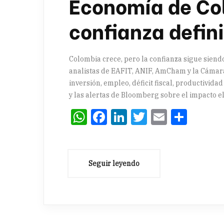
Economía de Col
confianza defin
Colombia crece, pero la confianza sigue siendo
analistas de EAFIT, ANIF, AmCham y la Cámara
inversión, empleo, déficit fiscal, productivida
y las alertas de Bloomberg sobre el impacto e
WhatsApp
Facebook
LinkedIn
Twitter
Email
Comp