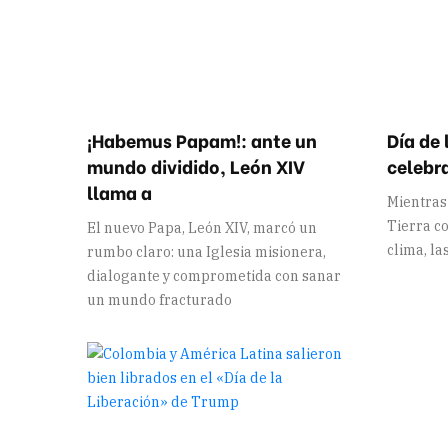
¡Habemus Papam!: ante un
Día de 
mundo dividido, León XIV
celebr
llama a
Mientras
Tierra co
El nuevo Papa, León XIV, marcó un
clima, la
rumbo claro: una Iglesia misionera,
dialogante y comprometida con sanar
un mundo fracturado