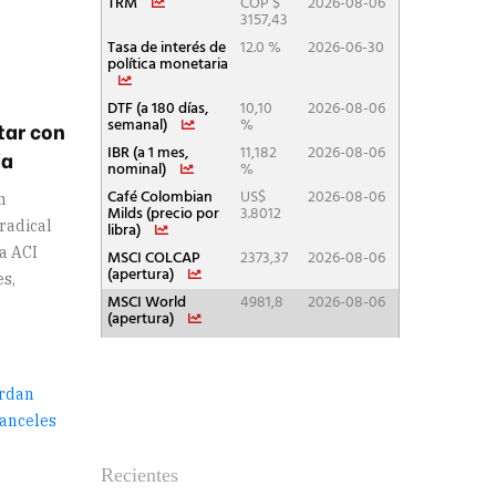
tar con
ia
n
 radical
la ACI
es,
Recientes