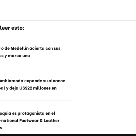
leer esto:
o de Medellín acierta con sus
os y marca una
ombiamoda expande su alcance
al y deja US$22 millones en
oquia es protagonista en el
rnational Footwear & Leather
w