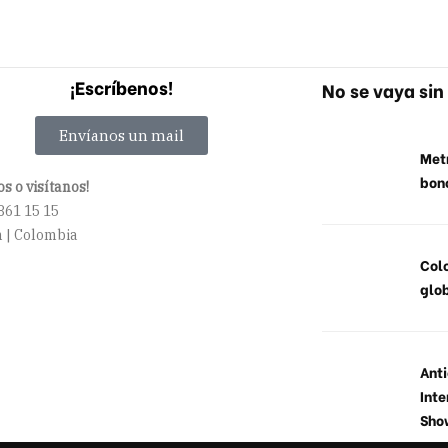
¡Escríbenos!
No se vaya sin 
Envíanos un mail
Metr
bon
s o visítanos!
861 15 15
 | Colombia
Col
glob
Anti
Inte
Sho