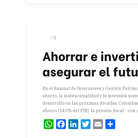
0
Ahorrar e invert
asegurar el fut
En el Summit de Inversiones y Gestión Patrimon
ahorro, la institucionalidad y la inversión so
desarrollo en las próximas décadas. Colombia 
ahorro (14,5% del PIB), la presión fiscal —con u
WhatsApp
Facebook
LinkedIn
Twitter
Email
Comp