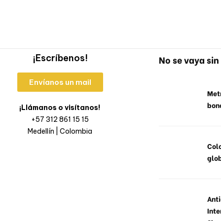
¡Escríbenos!
No se vaya sin 
Envíanos un mail
Metr
bon
¡Llámanos o visítanos!
+57 312 861 15 15
Medellín | Colombia
Col
glob
Anti
Inte