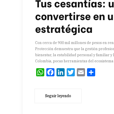
Tus cesantías: 
convertirse en u
estratégica
Con cerca de 900 mil millones de pesos en ren
Protección demuestra que la gestión profesion
bienestar, la estabilidad personal y familiar 
Colombia, pocas herramientas del ecosistema 
WhatsApp
Facebook
LinkedIn
Twitter
Email
Comp