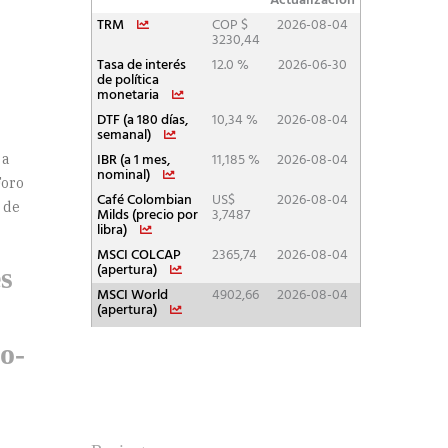
 a
Foro
 de
s
o-