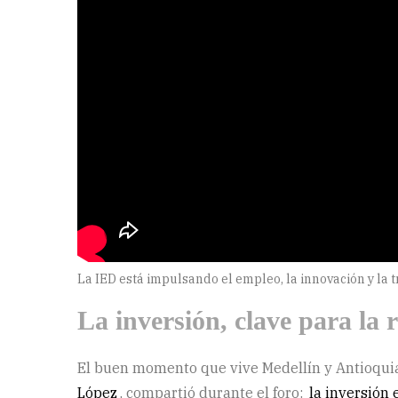
La IED está impulsando el empleo, la innovación y la
La inversión, clave para la 
El buen momento que vive Medellín y Antioqui
López
, compartió durante el foro:
la inversión 