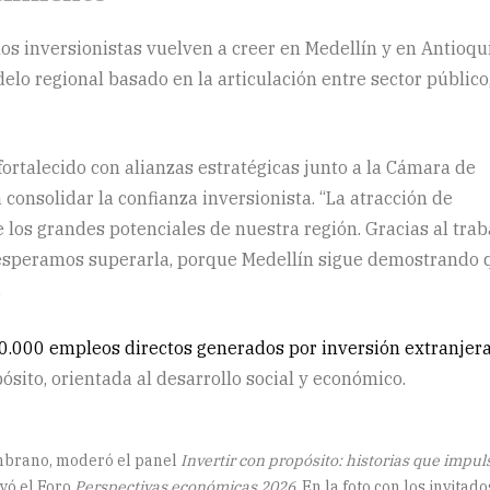
 inversionistas vuelven a creer en Medellín y en Antioqui
lo regional basado en la articulación entre sector público
fortalecido con alianzas estratégicas junto a la Cámara de
consolidar la confianza inversionista. “La atracción de
 los grandes potenciales de nuestra región. Gracias al trab
y esperamos superarla, porque Medellín sigue demostrando 
.
10.000 empleos directos generados por inversión extranjer
ósito, orientada al desarrollo social y económico.
Zambrano, moderó el panel
Invertir con propósito: historias que impu
yó el Foro
Perspectivas económicas 2026
. En la foto con los invitado