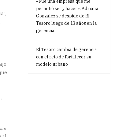
«Fue una empresa que me
permitió ser y hacer»: Adriana
a”,
González se despide de El
,
Tesoro luego de 13 años en la
gerencia.
El Tesoro cambia de gerencia
con el reto de fortalecer su
ajo
modelo urbano
que
a
,
lsan
s al