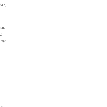
bre,
ias
en
ento
%
o en