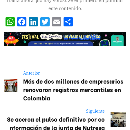
Hasta ahora, ¡no hay votos!. Sé el primero en puntuar
este contenido.
WhatsApp
Facebook
LinkedIn
Twitter
Email
Compartir
Anterior
Más de dos millones de empresarios
renovaron registros mercantiles en
Colombia
Siguiente
Se acerca el pulso definitivo por co
nformación de la junta de Nutresa