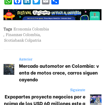
WhatsApp
Facebook
LinkedIn
Twitter
Email
Compartir
Tags
Economía Colombia
,
Finanzas Colombia
,
Scotiabank Colpatria
Anterior
Mercado automotor en Colombia: v
enta de motos crece, carros siguen
cayendo
Siguiente
Expopartes proyecta negocios por e
ncima de los USD 60 millones este a