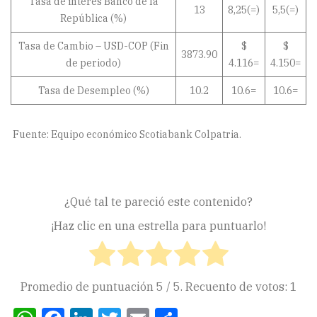
Tasa de interés Banco de la
13
8,25(=)
5,5(=)
República (%)
Tasa de Cambio – USD-COP (Fin
$
$
3873.90
de periodo)
4.116=
4.150=
Tasa de Desempleo (%)
10.2
10.6=
10.6=
Fuente: Equipo económico Scotiabank Colpatria.
¿Qué tal te pareció este contenido?
¡Haz clic en una estrella para puntuarlo!
Promedio de puntuación
5
/ 5. Recuento de votos:
1