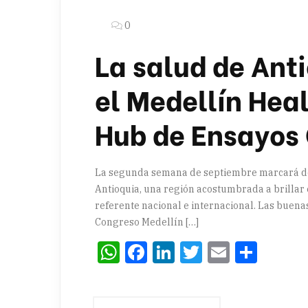
0
La salud de Ant
el Medellín Heal
Hub de Ensayos 
La segunda semana de septiembre marcará dos 
Antioquia, una región acostumbrada a brillar e
referente nacional e internacional. Las buena
Congreso Medellín […]
WhatsApp
Facebook
LinkedIn
Twitter
Email
Comp