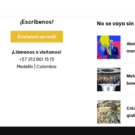
¡Escríbenos!
No se vaya sin 
Envíanos un mail
Abel
man
¡Llámanos o visítanos!
+57 312 861 15 15
Medellín | Colombia
Metr
bon
Col
glob