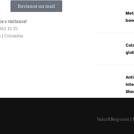
Envíanos un mail
Metr
bon
s o visítanos!
861 15 15
 | Colombia
Col
glob
Anti
Inte
Sho