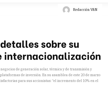
Redacción V&N
detalles sobre su
e internacionalización
 negocios de generación solar, térmica y de transmisión y
s plataformas de inversión. En su asamblea de este 20 de marzo
isfactorias para sus accionistas: “el incremento del 10% en el
artir