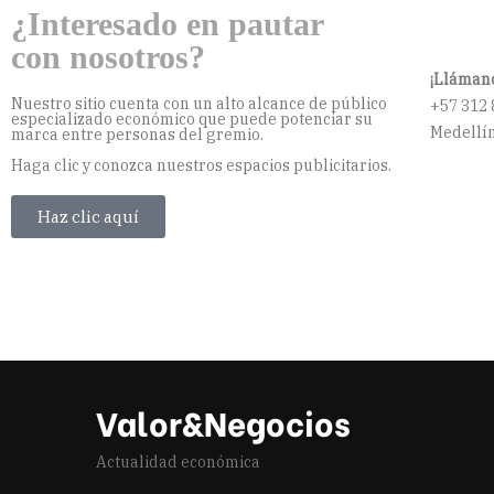
¿Interesado en pautar
con nosotros?
¡Llámano
Nuestro sitio cuenta con un alto alcance de público
+57 312 
especializado económico que puede potenciar su
Medellín
marca entre personas del gremio.
Haga clic y conozca nuestros espacios publicitarios.
Haz clic aquí
Valor&Negocios
Actualidad económica