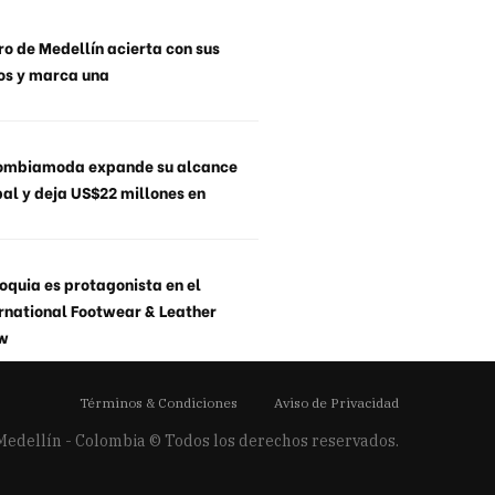
o de Medellín acierta con sus
os y marca una
ombiamoda expande su alcance
al y deja US$22 millones en
oquia es protagonista en el
rnational Footwear & Leather
w
Términos & Condiciones
Aviso de Privacidad