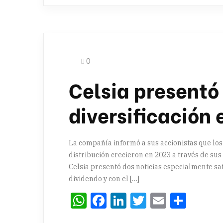
0
Celsia presentó 
diversificación 
La compañía informó a sus accionistas que los
distribución crecieron en 2023 a través de su
Celsia presentó dos noticias especialmente sat
dividendo y con el […]
WhatsApp
Facebook
LinkedIn
Twitter
Email
Comp