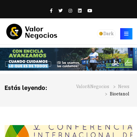
Dark
Estás leyendo:
Valor&Negocios
>
News
>
Bioetanol