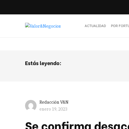
ACTUALIDAD
POR FORT
Estás leyendo:
Redacción V&N
enero 19, 2023
Se confirma desac