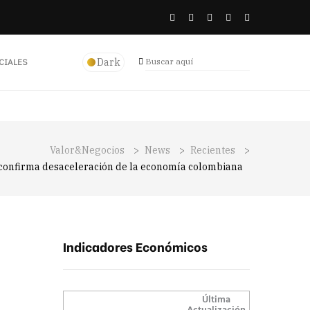
Dark
CIALES
Valor&Negocios
>
News
>
Recientes
>
confirma desaceleración de la economía colombiana
Indicadores Económicos