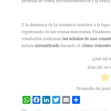
prendas de vestir, electrodomésticos y la venta
Y la dinámica de la industria también a la baj
registrando en las ventas minoristas. Finalmen
resultados reafirman
las señales de una consi
habría
intensificado
durante el ú
ltimo trimestr
¿Qué tal t
¡Haz clic en
Promedio de pun
WhatsApp
Facebook
LinkedIn
Twitter
Email
Compart