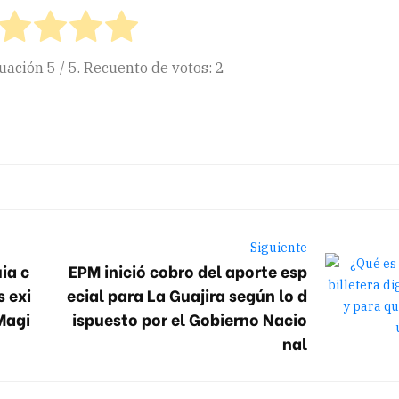
tuación
5
/ 5. Recuento de votos:
2
ir
Siguiente
ia c
EPM inició cobro del aporte esp
 exi
ecial para La Guajira según lo d
Magi
ispuesto por el Gobierno Nacio
nal