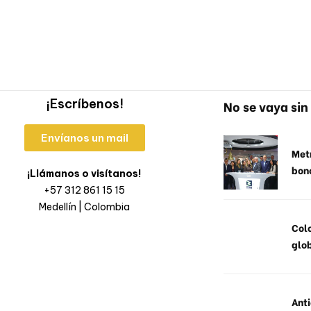
¡Escríbenos!
No se vaya sin 
Envíanos un mail
Metr
bon
¡Llámanos o visítanos!
+57 312 861 15 15
Medellín | Colombia
Col
glob
Anti