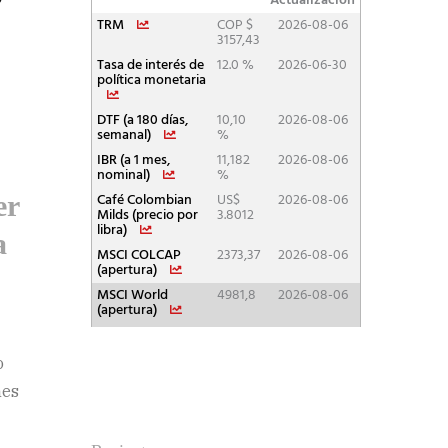
er
a
o
nes