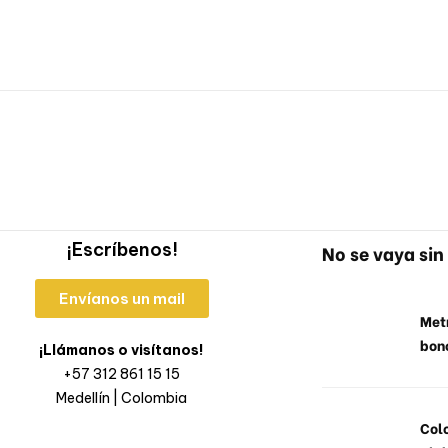
¡Escríbenos!
No se vaya sin 
Envíanos un mail
Metr
bon
¡Llámanos o visítanos!
+57 312 861 15 15
Medellín | Colombia
Col