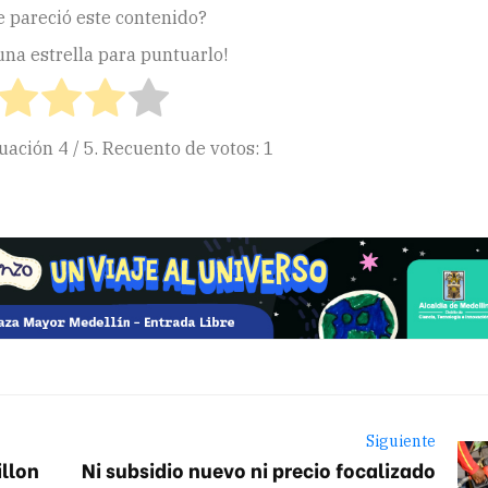
e pareció este contenido?
 una estrella para puntuarlo!
tuación
4
/ 5. Recuento de votos:
1
ir
Siguiente
illon
Ni subsidio nuevo ni precio focalizado