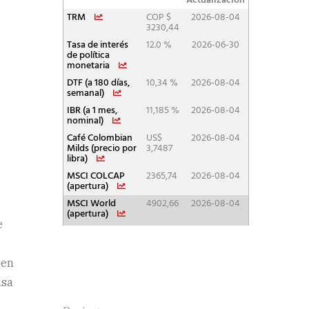
e
 en
asa