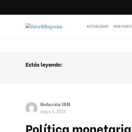
ACTUALIDAD
POR FORT
Estás leyendo:
Redacción V&N
mayo 4, 2023
Política monetari