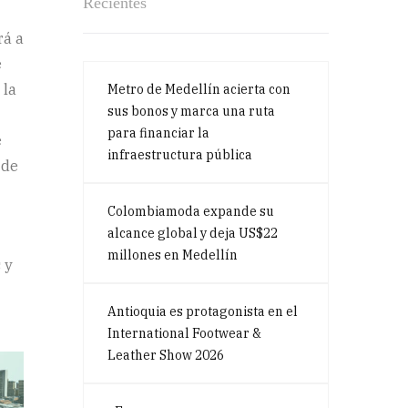
Recientes
rá a
e
 la
Metro de Medellín acierta con
sus bonos y marca una ruta
para financiar la
e
infraestructura pública
 de
Colombiamoda expande su
alcance global y deja US$22
millones en Medellín
 y
Antioquia es protagonista en el
International Footwear &
Leather Show 2026