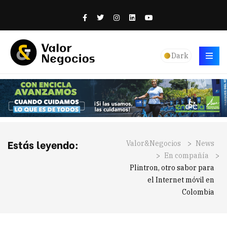
Dark
Estás leyendo:
Valor&Negocios
>
News
>
En compañía
>
Plintron, otro sabor para
el Internet móvil en
Colombia