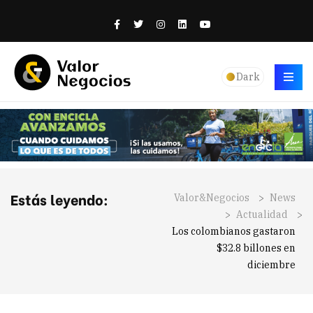
Dark
Estás leyendo:
Valor&Negocios
>
News
>
Actualidad
>
Los colombianos gastaron
$32.8 billones en
diciembre