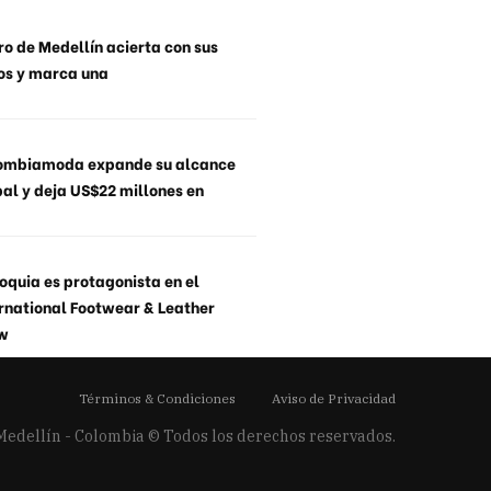
o de Medellín acierta con sus
os y marca una
ombiamoda expande su alcance
al y deja US$22 millones en
oquia es protagonista en el
rnational Footwear & Leather
w
Términos & Condiciones
Aviso de Privacidad