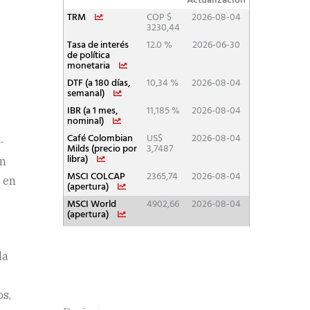
-
en
a en
la
os,