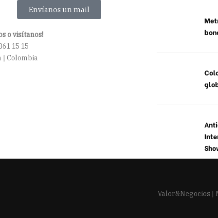
Envíanos un mail
Metr
bon
s o visítanos!
861 15 15
 | Colombia
Col
glob
Anti
Inte
Sho