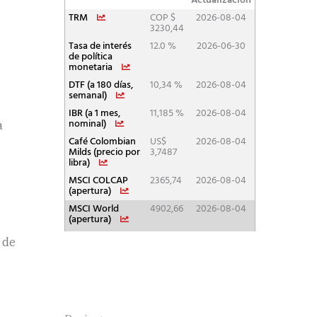
a
 de