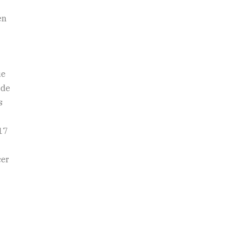
en
ue
 de
s
 17
cer