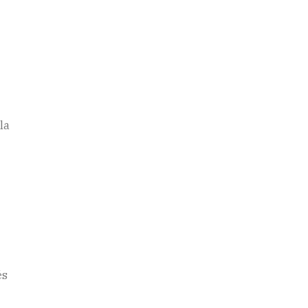
la
és