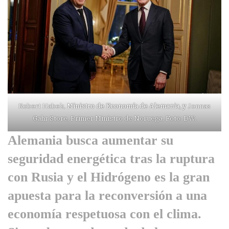
Robert Habek,
Ministro de Economía de Alemania, y
Jonnas
Gahr Store, Primer Ministro de Noruega. Foto: DW.
Alemania busca aumentar su
seguridad energética tras la ruptura
con Rusia y el Hidrógeno es la gran
apuesta para la reconversión a una
economía respetuosa con el clima.