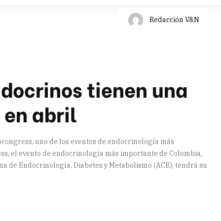
Redacción V&N
docrinos tienen una
 en abril
ndocongress, uno de los eventos de endocrinología más
ss, el evento de endocrinología más importante de Colombia,
na de Endocrinología, Diabetes y Metabolismo (ACE), tendrá su
artir