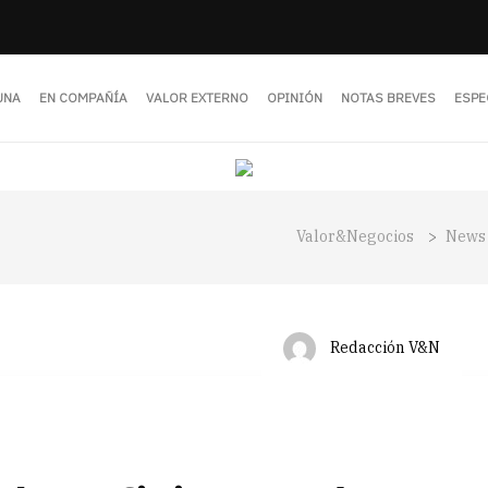
UNA
EN COMPAÑÍA
VALOR EXTERNO
OPINIÓN
NOTAS BREVES
ESPE
Valor&Negocios
>
News
Redacción V&N