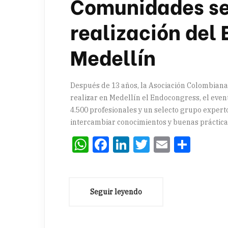
Comunidades se 
realización del
Medellín
Después de 13 años, la Asociación Colombiana
realizar en Medellín el Endocongress, el even
4.500 profesionales y un selecto grupo expert
intercambiar conocimientos y buenas práctica
WhatsApp
Facebook
LinkedIn
Twitter
Email
Comp