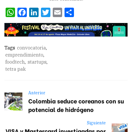
WhatsApp
Facebook
LinkedIn
Twitter
Email
Compartir
Tags
convocatoria
,
emprendimiento
,
foodtech
,
startups
,
tetra pak
Anterior
Colombia seduce coreanos con su
potencial de hidrógeno
Siguiente
VISA y Mastercard investigadas por