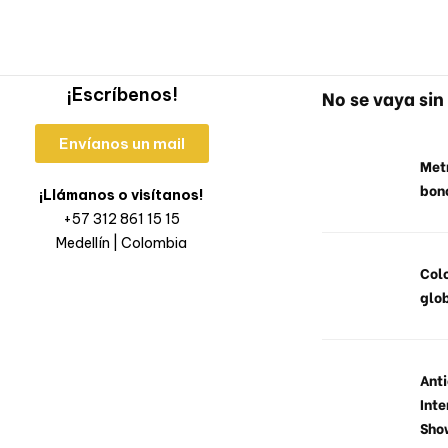
¡Escríbenos!
No se vaya sin 
Envíanos un mail
Metr
bon
¡Llámanos o visítanos!
+57 312 861 15 15
Medellín | Colombia
Col
glob
Anti
Inte
Sho