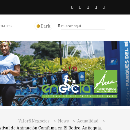
Dark
CIALES
Valor&Negocios
>
News
>
Actualidad
>
estival de Animación Comfama en El Retiro, Antioquia.