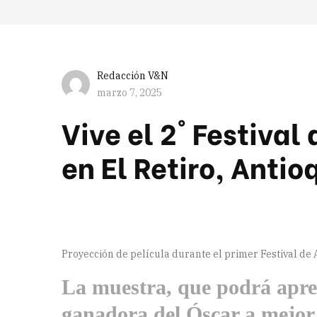
Redacción V&N
marzo 7, 2025
Vive el 2° Festiv
en El Retiro, Antio
Proyección de película durante el primer Festival de 
La muestra, que podrá aprec
ganadora del Óscar a mejor