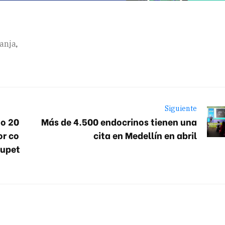
ranja
,
Siguiente
to 20
Más de 4.500 endocrinos tienen una
or co
cita en Medellín en abril
hupet