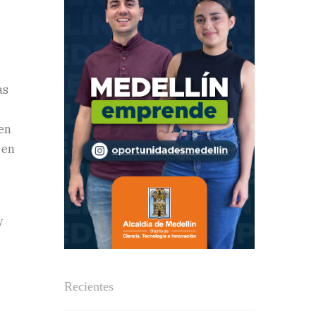
as
 en
 en
y
Recientes