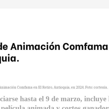
al de Animación Comfama
quia.
Animación Comfama en El Retiro, Antioquia, en 2024. Foto: cortesía.
iarse hasta el 9 de marzo, incluye 
 película animada y cortos ganador