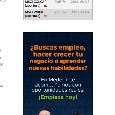
e
n
AS
ás: