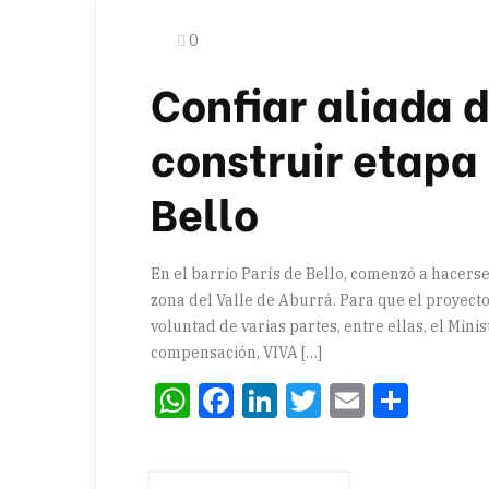
0
Confiar aliada 
construir etapa
Bello
En el barrio París de Bello, comenzó a hacerse
zona del Valle de Aburrá. Para que el proyec
voluntad de varias partes, entre ellas, el Mini
compensación, VIVA […]
WhatsApp
Facebook
LinkedIn
Twitter
Email
Comp