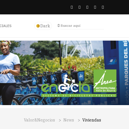
Dark
CIALES
Valor&Negocios
>
News
>
Viviendas