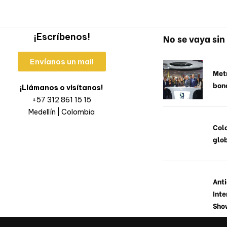
¡Escríbenos!
No se vaya sin 
Envíanos un mail
Metr
bon
¡Llámanos o visítanos!
+57 312 861 15 15
Medellín | Colombia
Col
glob
Anti
Inte
Sho