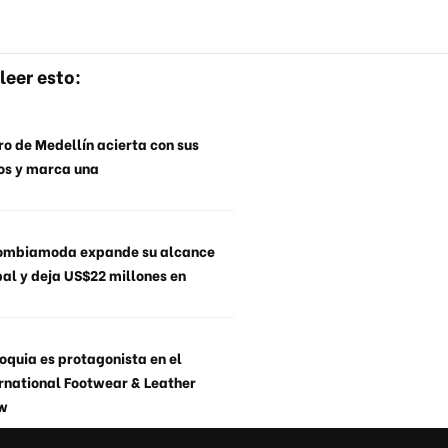
leer esto:
o de Medellín acierta con sus
os y marca una
ombiamoda expande su alcance
al y deja US$22 millones en
oquia es protagonista en el
rnational Footwear & Leather
w